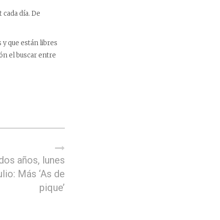
 cada día. De
y que están libres
ón el buscar entre
dos años, lunes
ulio: Más ‘As de
pique’