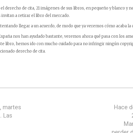
o el derecho de cita, 21 imágenes de sus libros, en pequeño y blanco y n
 invitan a retirar el libro del mercado.
ntentando llegar a un acuerdo, de modo que ya veremos cómo acaba la 
 España nos han ayudado bastante, veremos ahora qué pasa con los ame
e libro, hemos ido con mucho cuidado para no infringir ningún copyri
cionado derecho de cita.
, martes
Hace d
. Las
Man
perder d