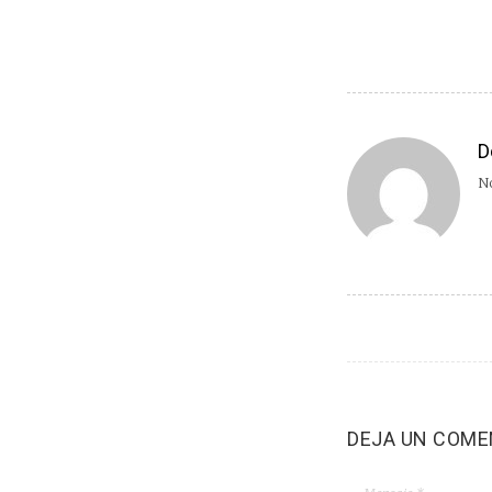
D
No
DEJA UN COME