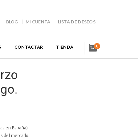
BLOG
MI CUENTA
LISTA DE DESEOS
0
S
CONTACTAR
TIENDA
rzo
ego.
las en España),
os del mercado.