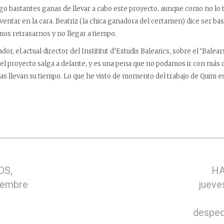
go bastantes ganas de llevar a cabo este proyecto, aunque como no l
entar en la cara. Beatriz (la chica ganadora del certamen) dice ser bas
mos retrasarnos y no llegar a tiempo.
r, el actual director del Instititut d’Estudis Balearics, sobre el ‘Balears
el proyecto salga a delante, y es una pena que no podamos ir con más c
sas llevan su tiempo. Lo que he visto de momento del trabajo de Quim e
OS,
HA
iembre
jueve
despedi