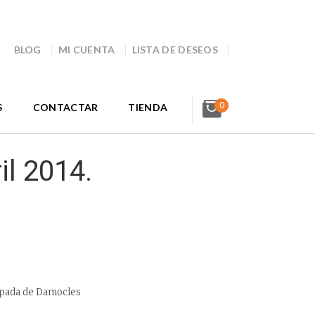
BLOG
MI CUENTA
LISTA DE DESEOS
0
S
CONTACTAR
TIENDA
il 2014.
 espada de Damocles