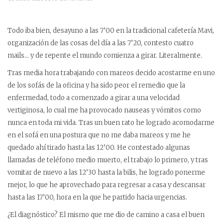
Todo iba bien, desayuno a las 7’00 en la tradicional cafetería Mavi,
organización de las cosas del día a las 7’20, contesto cuatro
mails… y de repente el mundo comienza a girar. Literalmente.
Tras media hora trabajando con mareos decido acostarme en uno
de los sofás de la oficina y ha sido peor el remedio que la
enfermedad, todo a comenzado a girar a una velocidad
vertiginosa, lo cual me ha provocado nauseas y vómitos como
nunca en toda mi vida. Tras un buen rato he logrado acomodarme
en el sofá en una postura que no me daba mareos y me he
quedado ahí tirado hasta las 12’00. He contestado algunas
llamadas de teléfono medio muerto, el trabajo lo primero, y tras
vomitar de nuevo a las 12’30 hasta la bilis, he logrado ponerme
mejor, lo que he aprovechado para regresar a casa y descansar
hasta las 17’00, hora en la que he partido hacia urgencias.
¿El diagnóstico? El mismo que me dio de camino a casa el buen