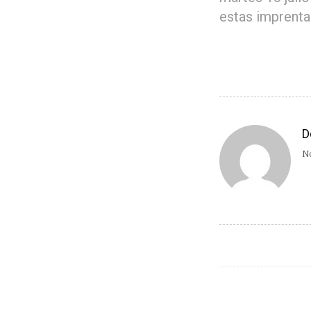
estas imprent
D
No