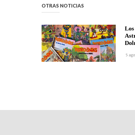
OTRAS NOTICIAS
Los
Ast
Dol
5 ago