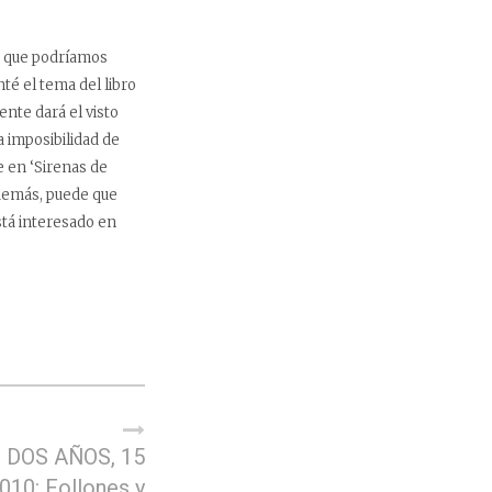
ar que podríamos
té el tema del libro
nte dará el visto
 imposibilidad de
e en ‘Sirenas de
Además, puede que
stá interesado en
 DOS AÑOS, 15
2010: Follones y