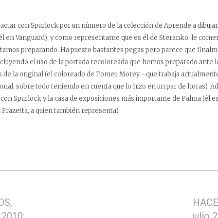
tactar con Spurlock por un número de la colección de Aprende a dibuj
o él en Vanguard), y como representante que es él de Steranko, le comen
stamos preparando. Ha puesto bastantes pegas pero parece que finalme
ncluyendo el uso de la portada recoloreada que hemos preparado ante la
 de la original (el coloreado de Tomeu Morey –que trabaja actualment
nal, sobre todo teniendo en cuenta que lo hizo en un par de horas). 
on Spurlock y la casa de exposiciones más importante de Palma (él e
 Frazetta, a quien también representa).
OS,
HACE
 2010:
julio 