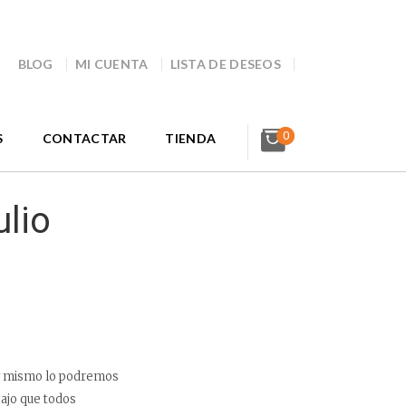
BLOG
MI CUENTA
LISTA DE DESEOS
0
S
CONTACTAR
TIENDA
lio
oy mismo lo podremos
bajo que todos