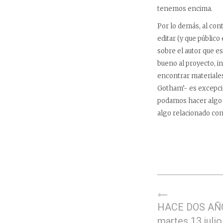
tenemos encima.
Por lo demás, al con
editar (y que públic
sobre el autor que e
bueno al proyecto, i
encontrar materiales
Gotham’- es excepcio
podamos hacer algo c
algo relacionado con
HACE DOS AÑ
martes 13 julio