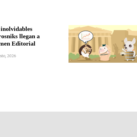
 inolvidables
rosniks llegan a
men Editorial
sto, 2026