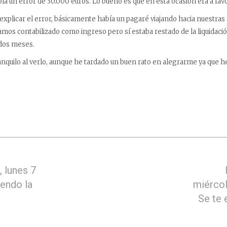
ía un error de 30.000 euros. Lo bueno es que en esta ocasión era a fav
explicar el error, básicamente había un pagaré viajando hacia nuestras 
mos contabilizado como ingreso pero sí estaba restado de la liquidaci
 dos meses.
nquilo al verlo, aunque he tardado un buen rato en alegrarme ya que h
 lunes 7
iendo la
miércol
Se te 