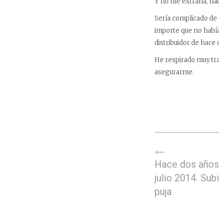
Y no me extraña, hab
Sería complicado de 
importe que no había
distribuidor de hace
He respirado muy tra
asegurarme.
Hace dos años,
julio 2014. Sub
puja