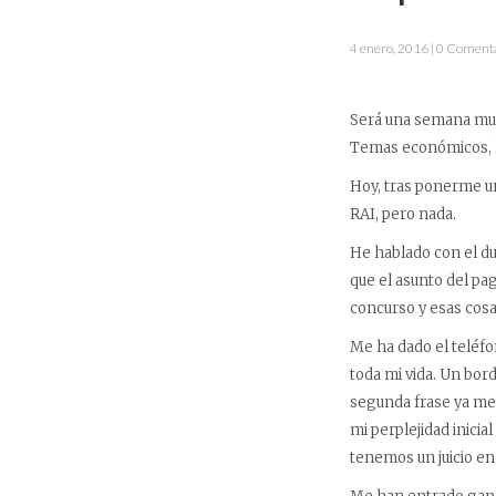
4 enero, 2016 | 0 Coment
Será una semana muy 
Temas económicos, l
Hoy, tras ponerme un
RAI, pero nada.
He hablado con el du
que el asunto del p
concurso y esas cosas
Me ha dado el teléfo
toda mi vida. Un bor
segunda frase ya me 
mi perplejidad inicia
tenemos un juicio en 