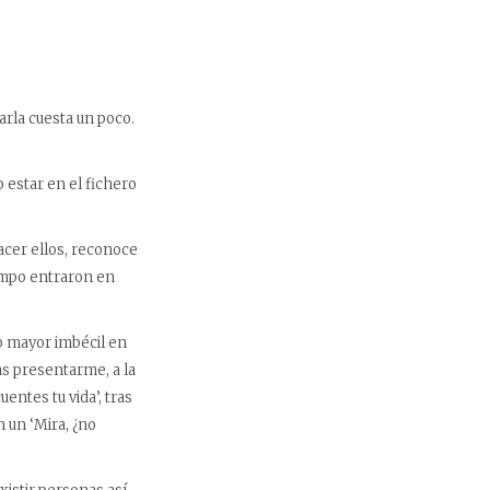
rla cuesta un poco.
 estar en el fichero
acer ellos, reconoce
empo entraron en
o mayor imbécil en
as presentarme, a la
ntes tu vida’, tras
n un ‘Mira, ¿no