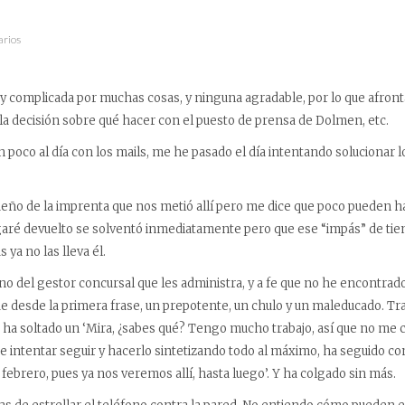
arios
complicada por muchas cosas, y ninguna agradable, por lo que afronta
a decisión sobre qué hacer con el puesto de prensa de Dolmen, etc.
 poco al día con los mails, me he pasado el día intentando solucionar lo
eño de la imprenta que nos metió allí pero me dice que poco pueden h
agaré devuelto se solventó inmediatamente pero que ese “impás” de ti
 ya no las lleva él.
no del gestor concursal que les administra, y a fe que no he encontrad
de desde la primera frase, un prepotente, un chulo y un maleducado. Tr
ha soltado un ‘Mira, ¿sabes qué? Tengo mucho trabajo, así que no me cue
l e intentar seguir y hacerlo sintetizando todo al máximo, ha seguido co
febrero, pues ya nos veremos allí, hasta luego’. Y ha colgado sin más.