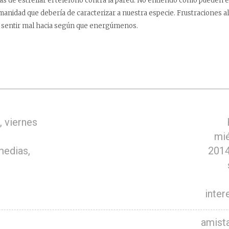
 de estrellar el teléfono contra la pared. No entiendo cómo pueden ex
umanidad que debería de caracterizar a nuestra especie. Frustraciones a
 sentir mal hacia según que energúmenos.
 viernes
mié
medias,
2014
inter
amist