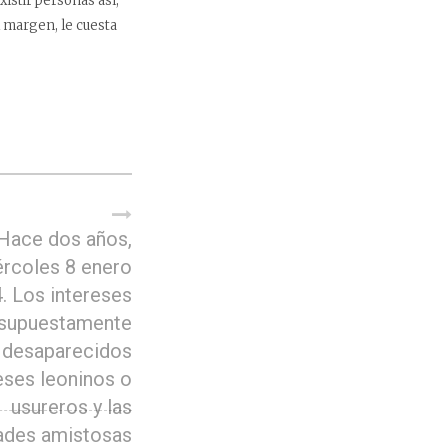
istir personas así,
l margen, le cuesta
Hace dos años,
rcoles 8 enero
. Los intereses
supuestamente
desaparecidos
eses leoninos o
usureros y las
ades amistosas