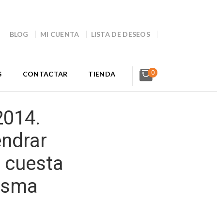
BLOG
MI CUENTA
LISTA DE DESEOS
0
S
CONTACTAR
TIENDA
2014.
endrar
 cuesta
misma