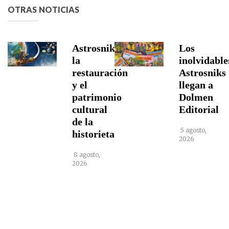
OTRAS NOTICIAS
Astrosniks,
Los
la
inolvidable
restauración
Astrosniks
y el
llegan a
patrimonio
Dolmen
cultural
Editorial
de la
5 agosto,
historieta
2026
8 agosto,
2026