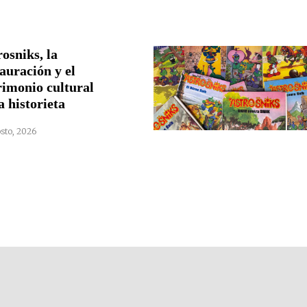
osniks, la
auración y el
rimonio cultural
a historieta
sto, 2026