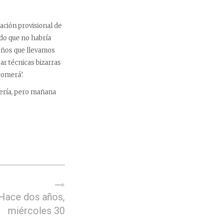
ación provisional de
ado que no habría
 años que llevamos
ar técnicas bizarras
comerá’.
rería, pero mañana
Hace dos años,
miércoles 30