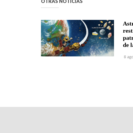
OTRAS NOTICIAS
Astr
rest
pat
de l
8 ago