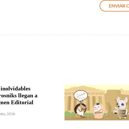
 inolvidables
rosniks llegan a
men Editorial
sto, 2026