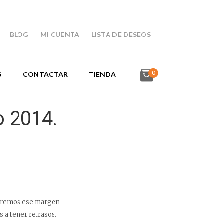
BLOG
MI CUENTA
LISTA DE DESEOS
0
S
CONTACTAR
TIENDA
o 2014.
logremos ese margen
 a tener retrasos.