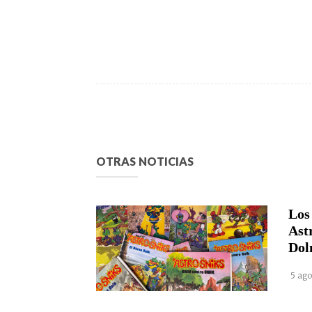
OTRAS NOTICIAS
Los
Ast
Dol
5 ago