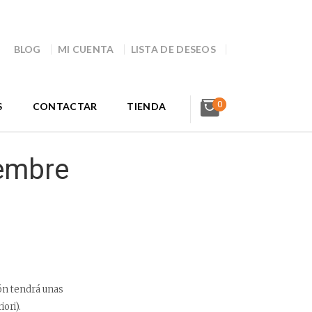
BLOG
MI CUENTA
LISTA DE DESEOS
0
S
CONTACTAR
TIENDA
iembre
ión tendrá unas
ori).