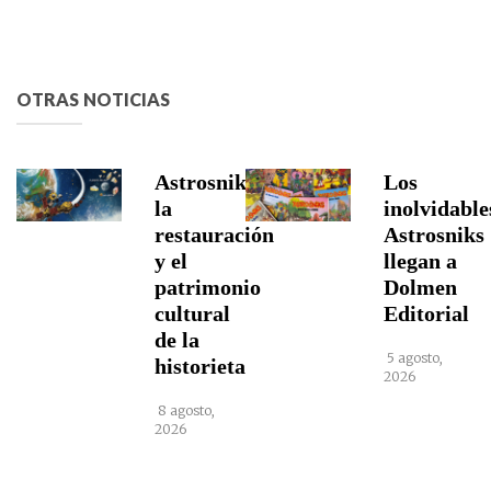
OTRAS NOTICIAS
Astrosniks,
Los
la
inolvidable
restauración
Astrosniks
y el
llegan a
patrimonio
Dolmen
cultural
Editorial
de la
5 agosto,
historieta
2026
8 agosto,
2026