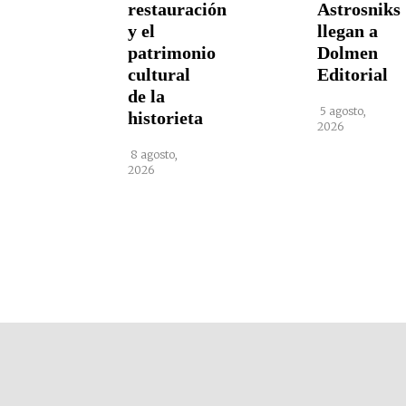
restauración
Astrosniks
y el
llegan a
patrimonio
Dolmen
cultural
Editorial
de la
5 agosto,
historieta
2026
8 agosto,
2026