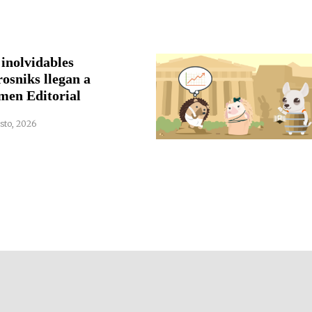
 inolvidables
rosniks llegan a
men Editorial
sto, 2026