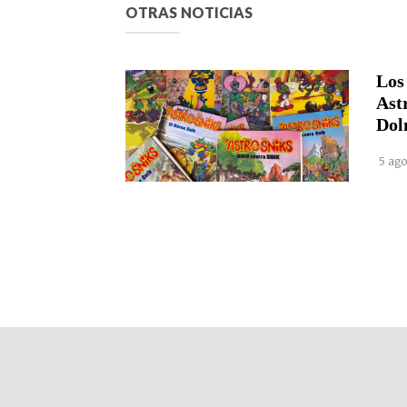
OTRAS NOTICIAS
Los
Ast
Dol
5 ago