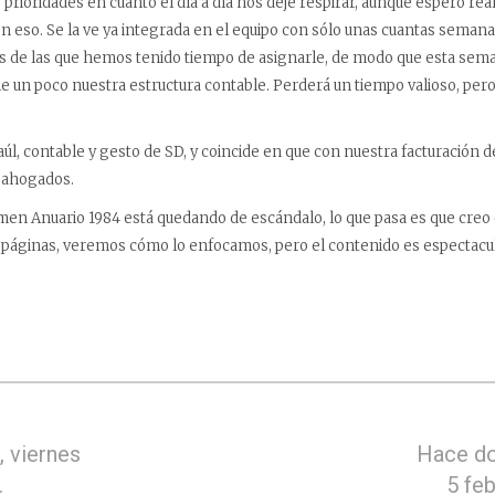
 prioridades en cuanto el día a día nos deje respirar, aunque espero re
n eso. Se la ve ya integrada en el equipo con sólo unas cuantas semana
 de las que hemos tenido tiempo de asignarle, de modo que esta sem
e un poco nuestra estructura contable. Perderá un tiempo valioso, pero 
úl, contable y gesto de SD, y coincide en que con nuestra facturación 
 ahogados.
men Anuario 1984 está quedando de escándalo, lo que pasa es que creo 
 páginas, veremos cómo lo enfocamos, pero el contenido es espectacul
 viernes
Hace do
.
5 fe