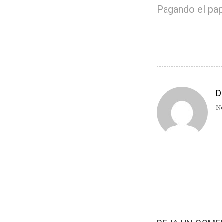
Pagando el pa
D
No