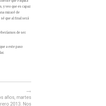
almente que Paquita
s, y veo que es capaz
ana miraré de
sé que al final será
deberíamos de ser
que a este paso
ar.
s años, martes
brero 2013. Nos