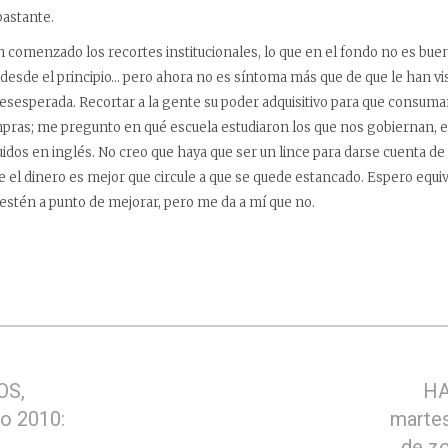
astante.
an comenzado los recortes institucionales, lo que en el fondo no es bu
desde el principio… pero ahora no es síntoma más que de que le han vist
a desesperada. Recortar a la gente su poder adquisitivo para que consu
pras; me pregunto en qué escuela estudiaron los que nos gobiernan, e
uidos en inglés. No creo que haya que ser un lince para darse cuenta de
e el dinero es mejor que circule a que se quede estancado. Espero equ
estén a punto de mejorar, pero me da a mí que no.
OS,
HA
o 2010:
martes
de zo