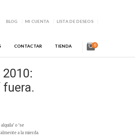
BLOG
MI CUENTA
LISTA DE DESEOS
0
S
CONTACTAR
TIENDA
 2010:
 fuera.
alquila’ o ‘se
ralmente a la mierda.