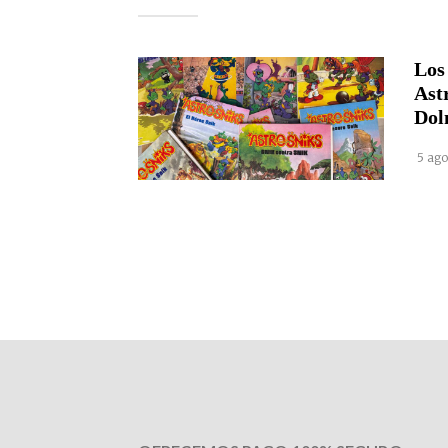
Los
Ast
Dol
5 ago