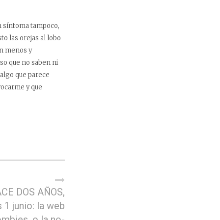
en síntoma tampoco,
o las orejas al lobo
man menos y
so que no saben ni
 algo que parece
ivocarme y que
CE DOS AÑOS,
 1 junio: la web
mbies, o la no-