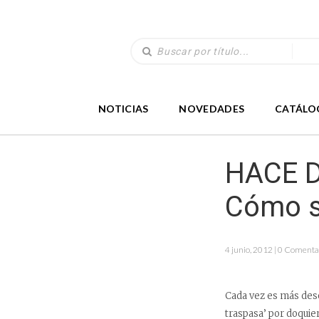
NOTICIAS
NOVEDADES
CATÁLO
HACE D
Cómo se
4 junio, 2012 | 0 Comenta
Cada vez es más desol
traspasa’ por doquier