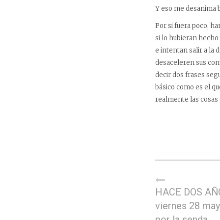
Y eso me desanima b
Por si fuera poco, h
si lo hubieran hecho 
e intentan salir a l
desaceleren sus com
decir dos frases seg
básico como es el qu
realmente las cosas 
HACE DOS AÑ
viernes 28 may
por la senda