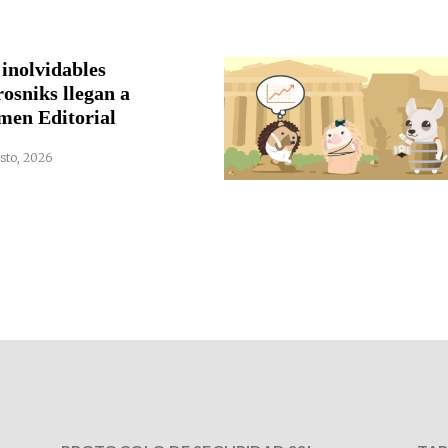
 inolvidables
rosniks llegan a
men Editorial
sto, 2026