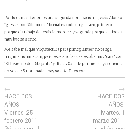
Por lo demás, tenemos una segunda nominación, a Jesús Alonso
Iglesias por ‘Silohuette’ lo cual es todo un gustazo, primero
porque el trabajo de Jesús lo merece, y segundo porque el tipo es
muy buena gente.
Me sabe mal que ‘Arquitectura para principiantes’ no tenga
ninguna nominación, pero este año la cosa estaba muy ‘cara’ con
‘El Invierno del Dibujante’ y ‘Black Sad’ de por medio, y si encima
en vez de 5 nominados hay sólo 4… Pues eso.
HACE DOS
HACE DOS
AÑOS:
AÑOS:
Viernes, 25
Martes, 1
febrero 2011.
marzo 2011.
Góndola en el
Un adiós muy