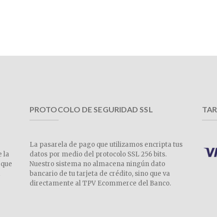
PROTOCOLO DE SEGURIDAD SSL
TAR
La pasarela de pago que utilizamos encripta tus
e la
datos por medio del protocolo SSL 256 bits.
 que
Nuestro sistema no almacena ningún dato
a
bancario de tu tarjeta de crédito, sino que va
directamente al TPV Ecommerce del Banco.