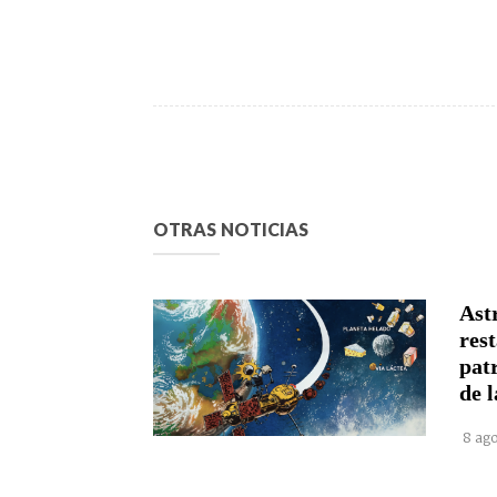
OTRAS NOTICIAS
Astr
rest
pat
de l
8 ago