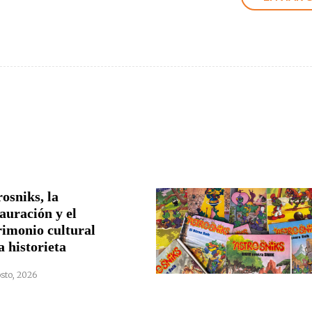
osniks, la
auración y el
rimonio cultural
a historieta
sto, 2026