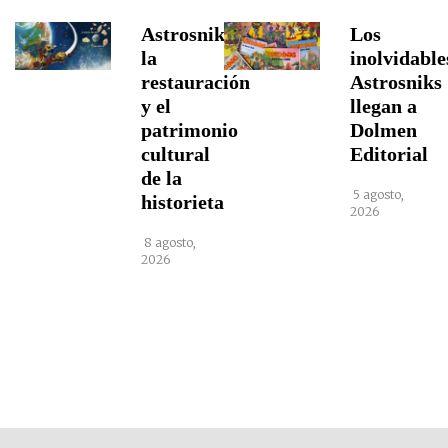
Astrosniks,
Los
la
inolvidable
restauración
Astrosniks
y el
llegan a
patrimonio
Dolmen
cultural
Editorial
de la
5 agosto,
historieta
2026
8 agosto,
2026