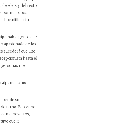
 de Aleix y del resto
s por nosotros:
, bocadillos sin
uipo había gente que
un apasionado de los
ces sucederá que uno
ecepcionista hasta el
16 personas me
án algunos, amor
saber de su
 de turno. Eso ya no
e como nosotros,
tuve que ir