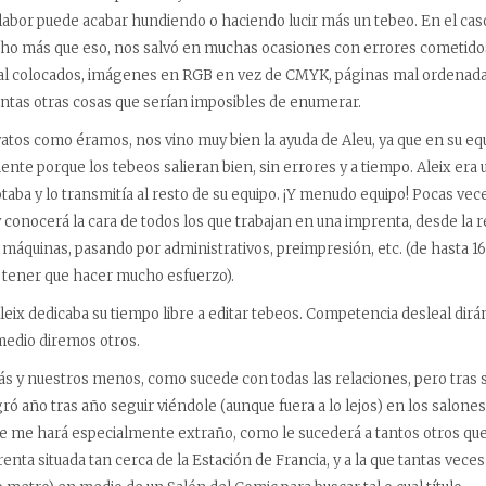
abor puede acabar hundiendo o haciendo lucir más un tebeo. En el caso
cho más que eso, nos salvó en muchas ocasiones con errores cometido
al colocados, imágenes en RGB en vez de CMYK, páginas mal ordenadas
tantas otras cosas que serían imposibles de enumerar.
atos como éramos, nos vino muy bien la ayuda de Aleu, ya que en su eq
nte porque los tebeos salieran bien, sin errores y a tiempo. Aleix era 
otaba y lo transmitía al resto de su equipo. ¡Y menudo equipo! Pocas ve
 conocerá la cara de todos los que trabajan en una imprenta, desde la r
de máquinas, pasando por administrativos, preimpresión, etc. (de hasta 
 tener que hacer mucho esfuerzo).
Aleix dedicaba su tiempo libre a editar tebeos. Competencia desleal dir
medio diremos otros.
s y nuestros menos, como sucede con todas las relaciones, pero tras 
 año tras año seguir viéndole (aunque fuera a lo lejos) en los salones
se me hará especialmente extraño, como le sucederá a tantos otros qu
nta situada tan cerca de la Estación de Francia, y a la que tantas veces 