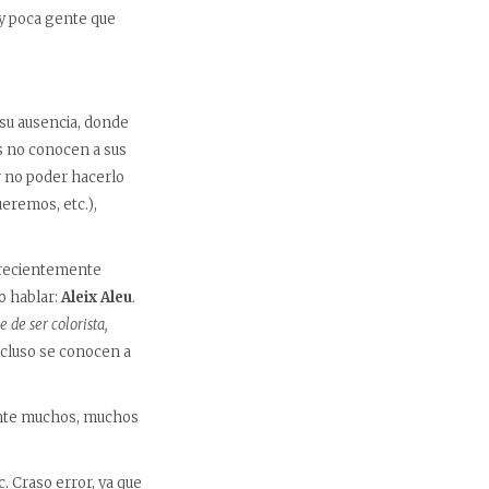
y poca gente que
su ausencia, donde
 no conocen a sus
r no poder hacerlo
ueremos, etc.),
ó recientemente
o hablar:
Aleix Aleu
.
de ser colorista,
ncluso se conocen a
rante muchos, muchos
. Craso error, ya que