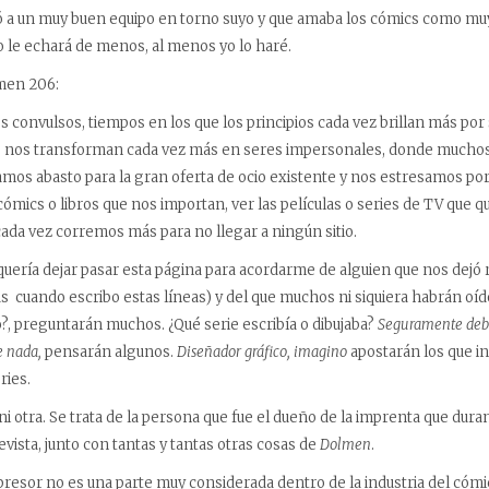
ó a un muy buen equipo en torno suyo y que amaba los cómics como mu
 le echará de menos, al menos yo lo haré.
lmen 206:
nvulsos, tiempos en los que los principios cada vez brillan más por 
s nos transforman cada vez más en seres impersonales, donde muchos
mos abasto para la gran oferta de ocio existente y nos estresamos po
cómics o libros que nos importan, ver las películas o series de TV que q
cada vez corremos más para no llegar a ningún sitio.
 quería dejar pasar esta página para acordarme de alguien que nos dej
s cuando escribo estas líneas) y del que muchos ni siquiera habrán oíd
po?, preguntarán muchos. ¿Qué serie escribía o dibujaba?
Seguramente debe 
e nada,
pensarán algunos.
Diseñador gráfico, imagino
apostarán los que i
ries.
 ni otra. Se trata de la persona que fue el dueño de la imprenta que du
vista, junto con tantas y tantas otras cosas de
Dolmen
.
esor no es una parte muy considerada dentro de la industria del cómic