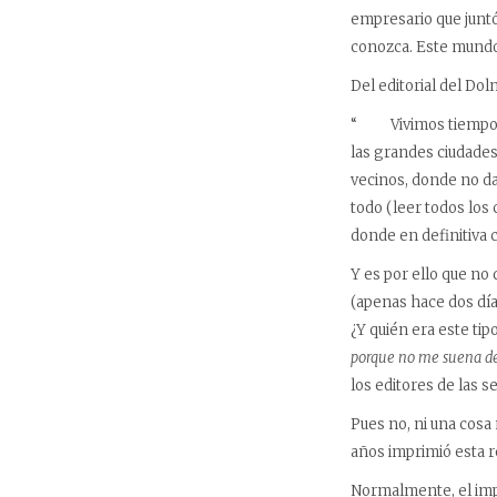
empresario que junt
conozca. Este mundo
Del editorial del Do
“ Vivimos tiempos co
las grandes ciudade
vecinos, donde no da
todo (leer todos los 
donde en definitiva 
Y es por ello que no
(apenas hace dos día
¿Y quién era este ti
porque no me suena d
los editores de las se
Pues no, ni una cosa
años imprimió esta re
Normalmente, el impr