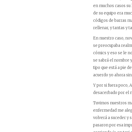
en muchos casos su l
de su equipo era mu
códigos de barras m
rellenar, y tantas y 
En nuestro caso, nov
se preocupaba realme
cómics y eso se le n
se sabrá el nombre y
tipo que está a pie 
acuerdo yo ahora sin
Y por si fuera poco, 
desacerbado por el 
Tuvimos nuestros má
enfermedad me alegró
volverá a suceder y 
pasaron por esa impre