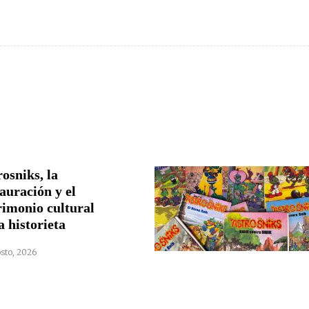
osniks, la
auración y el
rimonio cultural
a historieta
sto, 2026