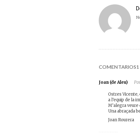
D
No
COMENTARIOS1
Joan (de Aleu)
Pos
Ostres Vicente, 
a l’equip de la i
M’alegra veure q
Una abraçada be
Joan Rourera