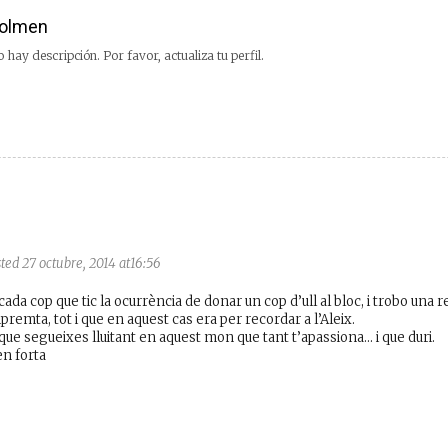
olmen
 hay descripción. Por favor, actualiza tu perfil.
ted 27 octubre, 2014 at16:56
cada cop que tic la ocurrència de donar un cop d’ull al bloc, i trobo una r
mpremta, tot i que en aquest cas era per recordar a l’Aleix.
ue segueixes lluitant en aquest mon que tant t’apassiona… i que duri.
n forta