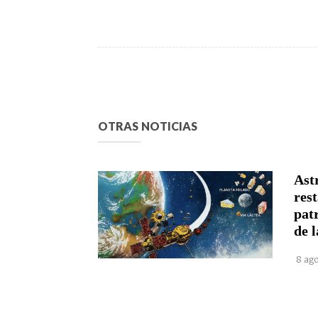
OTRAS NOTICIAS
Astr
rest
pat
de l
8 ago