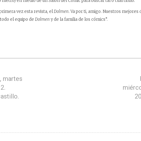
o metro) en medio de un Salón del Comic para buscar tal o cual título.
rimera vez esta revista, el
Dolmen
. Va por ti, amigo. Nuestros mejore
todo el equipo de
Dolmen
y de la familia de los cómics”.
, martes
2.
miérco
astillo.
20