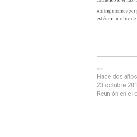
corriendo (o en taxi 
Ahí imprimimos por p
estés en nombre de 
Hace dos años
23 octubre 201
Reunión en el c