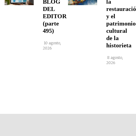
BLOG
la
DEL
restauraci
EDITOR
y el
(parte
patrimonio
495)
cultural
de la
10 agosto,
historieta
2026
8 agosto,
2026