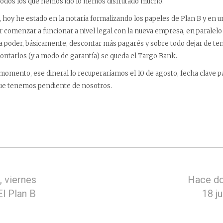
todos los que hemos ido lo hemos disfrutado mucho.
 hoy he estado en la notaría formalizando los papeles de Plan B y en
comenzar a funcionar a nivel legal con la nueva empresa, en paralelo c
 poder, básicamente, descontar más pagarés y sobre todo dejar de ten
contarlos (y a modo de garantía) se queda el Targo Bank.
omento, ese dineral lo recuperaríamos el 10 de agosto, fecha clave p
ue tenemos pendiente de nosotros.
 viernes
Hace do
El Plan B
18 j