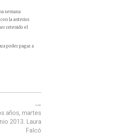
 una semana
on la anterior.
er retenido el
ara poder pagar a
s años, martes
unio 2013. Laura
Falcó