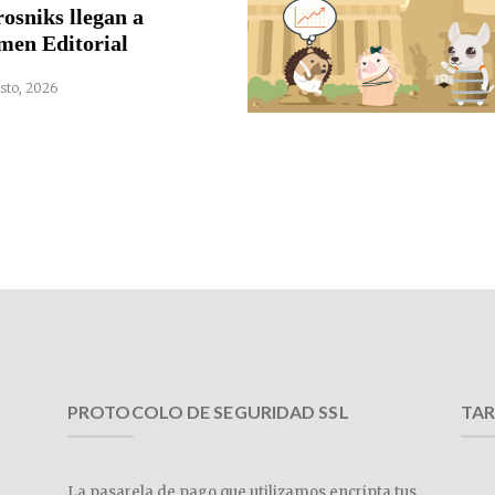
rosniks llegan a
men Editorial
sto, 2026
PROTOCOLO DE SEGURIDAD SSL
TAR
La pasarela de pago que utilizamos encripta tus