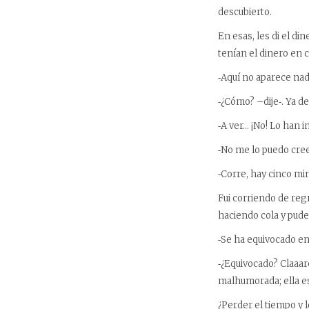
descubierto.
En esas, les di el di
tenían el dinero en c
‑Aquí no aparece nad
‑¿Cómo? –dije‑. Ya de
‑A ver… ¡No! Lo han 
‑No me lo puedo cree
‑Corre, hay cinco mi
Fui corriendo de reg
haciendo cola y pude 
‑Se ha equivocado en
‑¿Equivocado? Claaar
malhumorada; ella es
¿Perder el tiempo y l