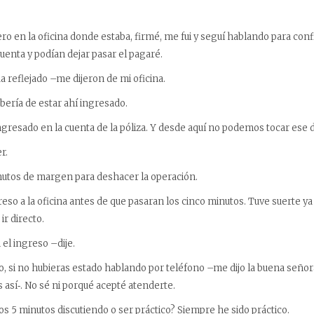
nero en la oficina donde estaba, firmé, me fui y seguí hablando para con
uenta y podían dejar pasar el pagaré.
a reflejado –me dijeron de mi oficina.
bería de estar ahí ingresado.
ingresado en la cuenta de la póliza. Y desde aquí no podemos tocar ese 
r.
nutos de margen para deshacer la operación.
reso a la oficina antes de que pasaran los cinco minutos. Tuve suerte y
ir directo.
 el ingreso –dije.
o, si no hubieras estado hablando por teléfono –me dijo la buena seño
 así‑. No sé ni porqué acepté atenderte.
os 5 minutos discutiendo o ser práctico? Siempre he sido práctico.