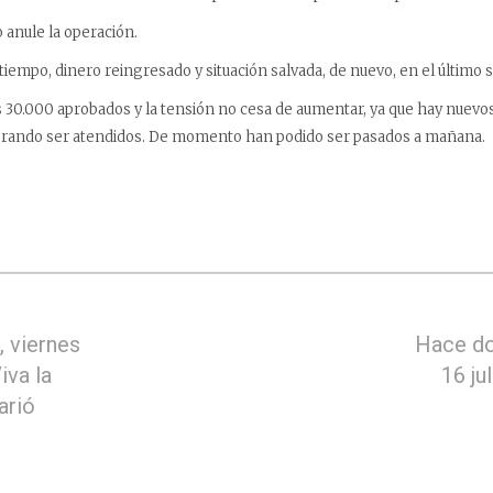
ro anule la operación.
tiempo, dinero reingresado y situación salvada, de nuevo, en el último
os 30.000 aprobados y la tensión no cesa de aumentar, ya que hay nuevo
erando ser atendidos. De momento han podido ser pasados a mañana.
 viernes
Hace do
iva la
16 ju
arió