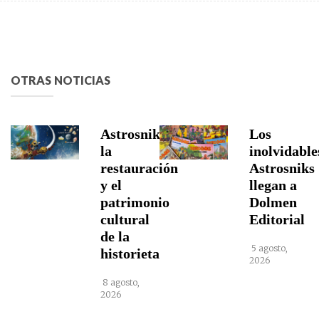
OTRAS NOTICIAS
Astrosniks,
Los
la
inolvidable
restauración
Astrosniks
y el
llegan a
patrimonio
Dolmen
cultural
Editorial
de la
5 agosto,
historieta
2026
8 agosto,
2026