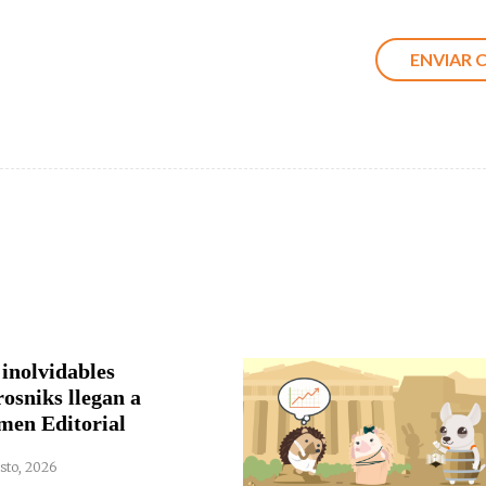
 inolvidables
rosniks llegan a
men Editorial
sto, 2026