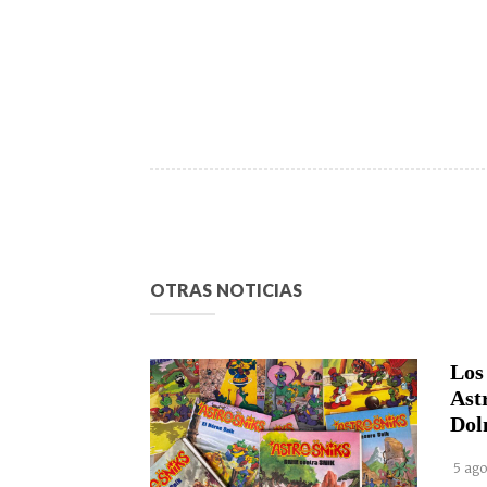
OTRAS NOTICIAS
Los
Ast
Dol
5 ago