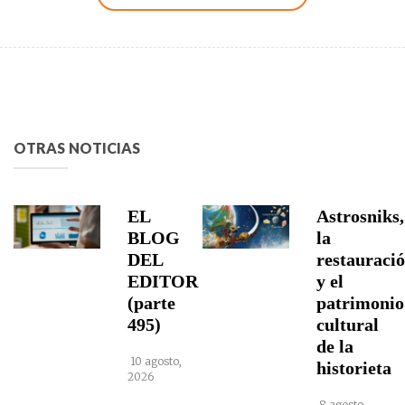
OTRAS NOTICIAS
EL
Astrosniks,
BLOG
la
DEL
restauraci
EDITOR
y el
(parte
patrimonio
495)
cultural
de la
10 agosto,
historieta
2026
8 agosto,