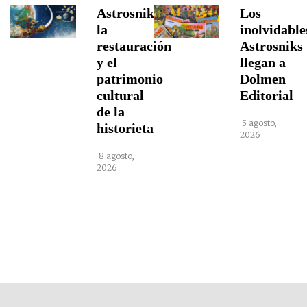
Astrosniks,
Los
la
inolvidable
restauración
Astrosniks
y el
llegan a
patrimonio
Dolmen
cultural
Editorial
de la
5 agosto,
historieta
2026
8 agosto,
2026