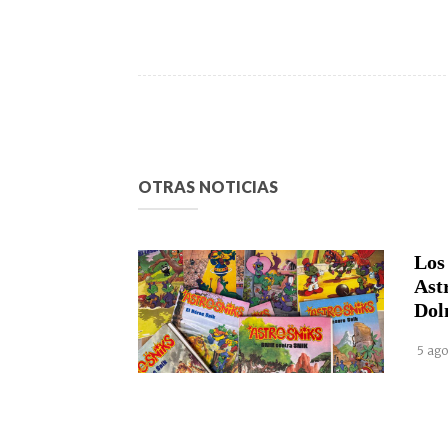
OTRAS NOTICIAS
Los
Ast
Dol
5 ago