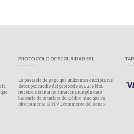
PROTOCOLO DE SEGURIDAD SSL
TAR
La pasarela de pago que utilizamos encripta tus
e la
datos por medio del protocolo SSL 256 bits.
 que
Nuestro sistema no almacena ningún dato
a
bancario de tu tarjeta de crédito, sino que va
directamente al TPV Ecommerce del Banco.