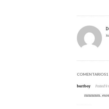
D
No
COMENTARIOS1
burtboy
Posted 9 
mmmmm.. esos fa