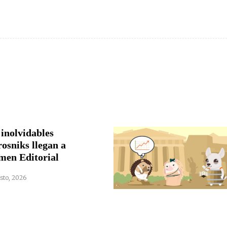
 inolvidables
rosniks llegan a
men Editorial
sto, 2026