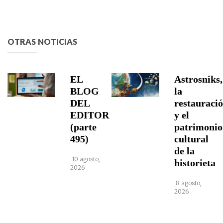
OTRAS NOTICIAS
EL
Astrosniks,
BLOG
la
DEL
restauraci
EDITOR
y el
(parte
patrimonio
495)
cultural
de la
10 agosto,
historieta
2026
8 agosto,
2026