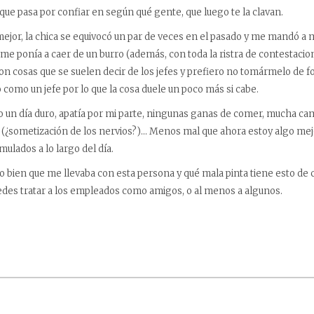
o que pasa por confiar en según qué gente, que luego te la clavan.
 mejor, la chica se equivocó un par de veces en el pasado y me mandó a 
me ponía a caer de un burro (además, con toda la ristra de contestacio
on cosas que se suelen decir de los jefes y prefiero no tomármelo de 
 como un jefe por lo que la cosa duele un poco más si cabe.
do un día duro, apatía por mi parte, ningunas ganas de comer, mucha ca
z (¿sometización de los nervios?)… Menos mal que ahora estoy algo m
mulados a lo largo del día.
o bien que me llevaba con esta persona y qué mala pinta tiene esto de c
edes tratar a los empleados como amigos, o al menos a algunos.