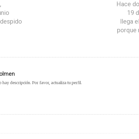
,
Hace do
unio
19 d
 despido
llega e
porque
olmen
 hay descripción. Por favor, actualiza tu perfil.