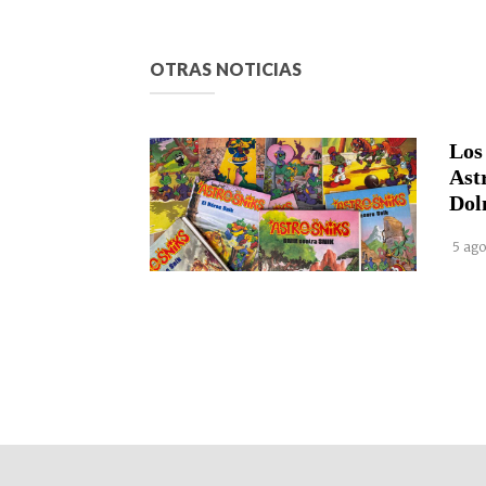
OTRAS NOTICIAS
Los
Ast
Dol
5 ago