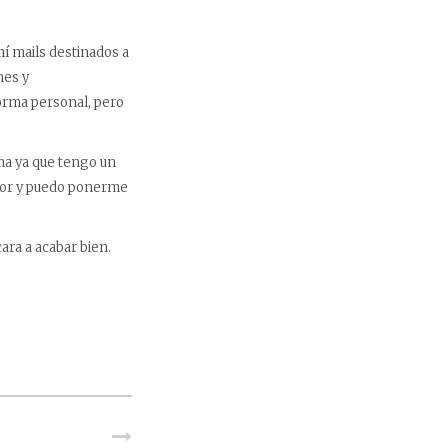
mí mails destinados a
nes y
forma personal, pero
ma ya que tengo un
ejor y puedo ponerme
ara a acabar bien.