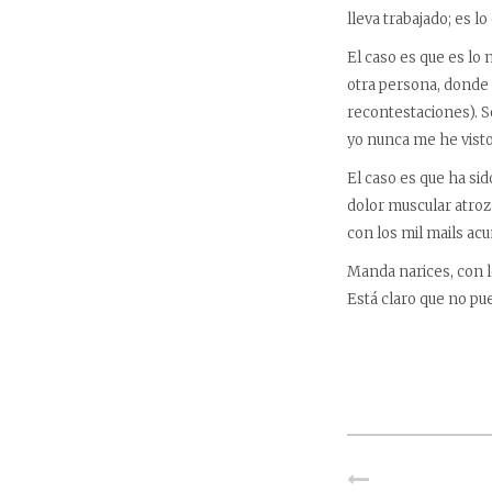
lleva trabajado; es l
El caso es que es lo
otra persona, donde 
recontestaciones). S
yo nunca me he visto
El caso es que ha si
dolor muscular atro
con los mil mails acu
Manda narices, con l
Está claro que no pu