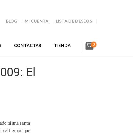
BLOG
MI CUENTA
LISTA DE DESEOS
0
S
CONTACTAR
TIENDA
009: El
ado ni una santa
do el tiempo que