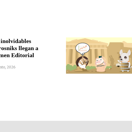
 inolvidables
rosniks llegan a
men Editorial
sto, 2026