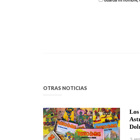
Guarda mi nombre, c
OTRAS NOTICIAS
Los
Ast
Dol
5 ago