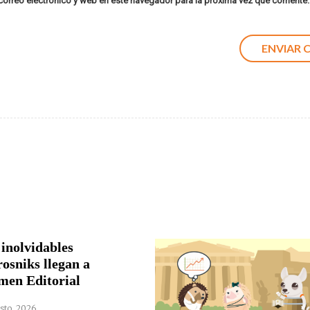
orreo electrónico y web en este navegador para la próxima vez que comente.
 inolvidables
rosniks llegan a
men Editorial
sto, 2026