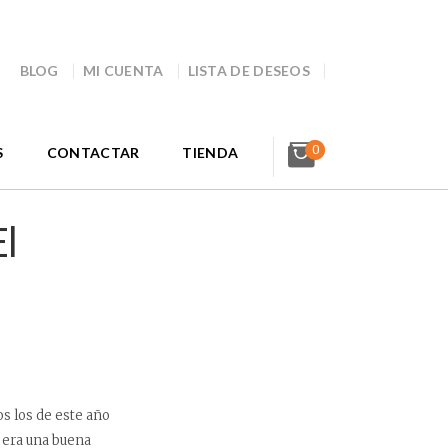
BLOG
MI CUENTA
LISTA DE DESEOS
0
S
CONTACTAR
TIENDA
l
s los de este año
 era una buena