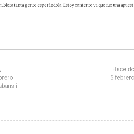
hubiera tanta gente esperándola. Estoy contento ya que fue una apuest
,
Hace do
brero
5 febrer
abans i