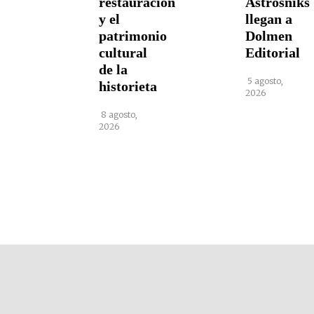
restauración
Astrosniks
y el
llegan a
patrimonio
Dolmen
cultural
Editorial
de la
5 agosto,
historieta
2026
8 agosto,
2026