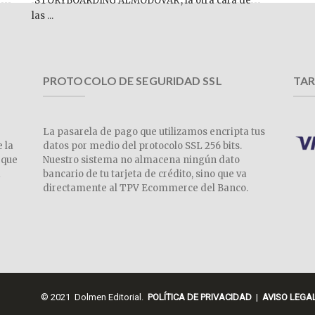
‘STORYBOARDING ALMODÓVAR’, la otra cara de
las ...
PROTOCOLO DE SEGURIDAD SSL
TAR
La pasarela de pago que utilizamos encripta tus
e la
datos por medio del protocolo SSL 256 bits.
 que
Nuestro sistema no almacena ningún dato
a
bancario de tu tarjeta de crédito, sino que va
directamente al TPV Ecommerce del Banco.
© 2021 Dolmen Editorial.
POLÍTICA DE PRIVACIDAD
|
AVISO LEGA