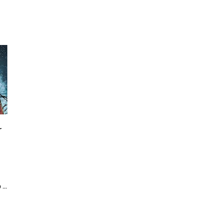
r
...