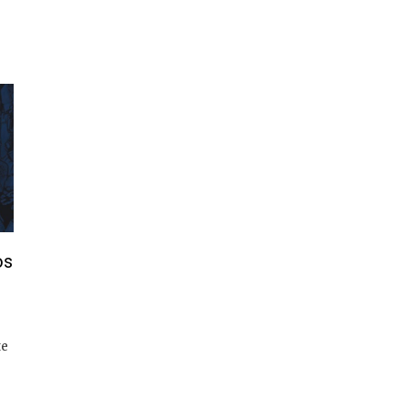
os
te