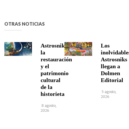
OTRAS NOTICIAS
Astrosniks,
Los
la
inolvidable
restauración
Astrosniks
y el
llegan a
patrimonio
Dolmen
cultural
Editorial
de la
5 agosto,
historieta
2026
8 agosto,
2026