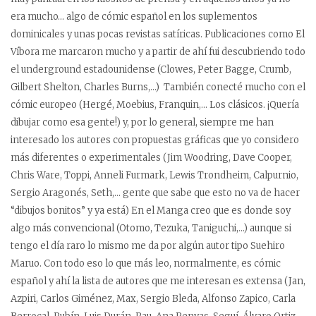
era mucho… algo de cómic español en los suplementos
dominicales y unas pocas revistas satíricas. Publicaciones como El
Víbora me marcaron mucho y a partir de ahí fui descubriendo todo
el underground estadounidense (Clowes, Peter Bagge, Crumb,
Gilbert Shelton, Charles Burns,…) También conecté mucho con el
cómic europeo (Hergé, Moebius, Franquin,… Los clásicos. ¡Quería
dibujar como esa gente!) y, por lo general, siempre me han
interesado los autores con propuestas gráficas que yo considero
más diferentes o experimentales (Jim Woodring, Dave Cooper,
Chris Ware, Toppi, Anneli Furmark, Lewis Trondheim, Calpurnio,
Sergio Aragonés, Seth,… gente que sabe que esto no va de hacer
“dibujos bonitos” y ya está) En el Manga creo que es donde soy
algo más convencional (Otomo, Tezuka, Taniguchi,…) aunque si
tengo el día raro lo mismo me da por algún autor tipo Suehiro
Maruo. Con todo eso lo que más leo, normalmente, es cómic
español y ahí la lista de autores que me interesan es extensa (Jan,
Azpiri, Carlos Giménez, Max, Sergio Bleda, Alfonso Zapico, Carla