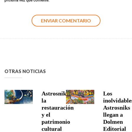
próxima vez que comente.
OTRAS NOTICIAS
Astrosniks,
Los
la
inolvidable
restauración
Astrosniks
y el
llegan a
patrimonio
Dolmen
cultural
Editorial