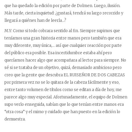
que ha quedado la edición por parte de Dolmen. Luego, ilusión.
Más tarde, cierta inquietud: ¿gustará, tendrá su largo recorrido y
llegará a quiénes han de leerla…?
M.Y: Como si todo cobrara sentido al fin. Siempre supimos que
teníamos una gran historia entre manos pero también que era
muy diferente, muy única,… así que cualquier reacción por parte
del público era posible. Esa incertidumbre estaba ahí pero
queríamos hacer algo que acompañara al lector para siempre. No
sé si se trataba de un objetivo, quizá, demasiado ambicioso pero
creo que la gente que descubra EL RUISEÑOR DE DOS CABEZAS
por primera vez no se lo quitara de la cabeza fácilmente y eso,
entre tanto volumen de títulos como se editan a día de hoy, me
parece algo muy especial. Afortunadamente, el equipo de Dolmen
supo verlo enseguida, sabían que lo que tenían entre manos era
“otra cosa” y el mimo y cuidado que han puesto en la edición lo
demuestra.