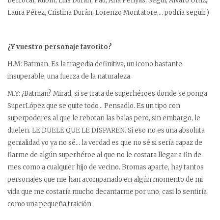
Berrocal, Rubín, Luis Durán, Pau, Ana Penyas, Seguí, Álvaro Ortiz,
Laura Pérez, Cristina Durán, Lorenzo Montatore,… podría seguir.)
¿Y vuestro personaje favorito?
H.M: Batman. Es la tragedia definitiva, un icono bastante
insuperable, una fuerza de la naturaleza.
M.Y: ¿Batman? Mirad, si se trata de superhéroes donde se ponga
SuperLópez que se quite todo… Pensadlo. Es un tipo con
superpoderes al que le rebotan las balas pero, sin embargo, le
duelen. LE DUELE QUE LE DISPAREN. Si eso no es una absoluta
genialidad yo ya no sé… la verdad es que no sé si sería capaz de
fiarme de algún superhéroe al que no le costara llegar a fin de
mes como a cualquier hijo de vecino. Bromas aparte, hay tantos
personajes que me han acompañado en algún momento de mi
vida que me costaría mucho decantarme por uno, casi lo sentiría
como una pequeña traición.