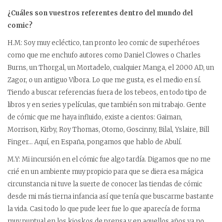
¿Cuáles son vuestros referentes dentro del mundo del
comic?
H.M: Soy muy ecléctico, tan pronto leo comic de superhéroes
como que me enchufo autores como Daniel Clowes o Charles
Burns, un Thorgal, un Mortadelo, cualquier Manga, el 2000 AD, un
Zagor, o un antiguo Víbora. Lo que me gusta, es el medio en sí.
Tiendo a buscar referencias fuera de los tebeos, en todo tipo de
libros y en series y películas, que también son mi trabajo. Gente
de cómic que me haya influido, existe a cientos: Gaiman,
Morrison, Kirby, Roy Thomas, Otomo, Goscinny, Bilal, Yslaire, Bill
Finger… Aquí, en España, pongamos que hablo de Abulí.
M.Y: Mi incursión en el cómic fue algo tardía. Digamos que no me
crié en un ambiente muy propicio para que se diera esa mágica
circunstancia ni tuve la suerte de conocer las tiendas de cómic
desde mi más tierna infancia así que tenía que buscarme bastante
la vida. Casi todo lo que pude leer fue lo que aparecía de forma
muy puntual en los kioskos de prensa y en aquellos años ya no