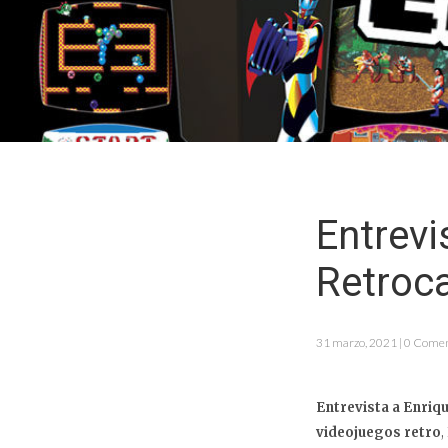
Entrevi
Retroc
31 marzo, 2021 | 0 Comen
Entrevista a Enriq
videojuegos retro
,