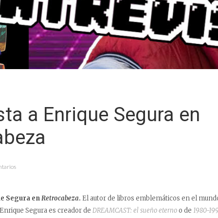
sta a Enrique Segura en
abeza
tarios
ue Segura en
Retrocabeza
.
El autor de libros emblemáticos en el mund
 Enrique Segura es creador de
DREAMCAST: el sueño eterno
o de
1980-19