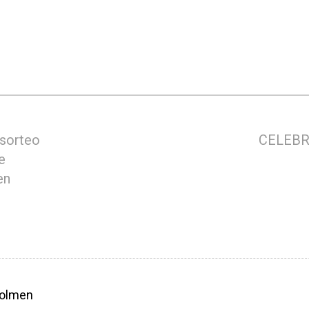
 sorteo
CELEBR
e
en
olmen