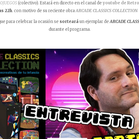
EOJUEGOS
(colectivo). Estará en directo en el canal de
youtube de Retr
las 22h
. con motivo de su reciente obra
ARCADE CLASSICS COLLECTION
e para celebrar la ocasión se
sorteará
un ejemplar de
ARCADE CLASS
durante el programa.