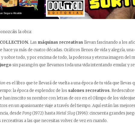
onozcáis la obra:
 COLLECTION.
Las
máquinas recreativas
llevan fascinando a los af
e hace ya más de cuatro décadas. Gráficos llenos de vida y alegría, una
, y sobre todo, y por encima de todo, la poderosa y eterna imagen del
 juego
sin parangón que llevamos toda una vida intentando emular y rev
tion
es el libro que te llevará de vuelta a una época de tu vida que llevas
empo: la época de esplendor de los
salones recreativos
. Redescubre
ue han inscrito su nombre con letras de oro en el Olimpo de los videoj
os en un apasionante viaje a través del tiempo. Aquí están las mejor
ancia, desde
Pong
(1972) hasta
Metal Slug
(1996): cincuenta grandes jueg
recreativas a las que necesitas volver de vez en cuando.