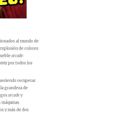
icionados al mundo de
 explosión de colores
 mueble
arcade
:
ivir por todos los
 queriendo recuperar
 la grandeza de
uegos
arcade
y
es máquinas
os y más de dos