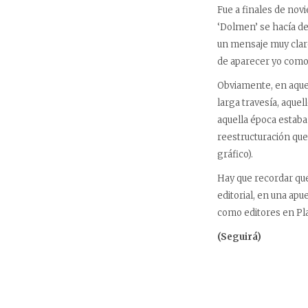
Fue a finales de nov
‘Dolmen’ se hacía des
un mensaje muy claro
de aparecer yo como 
Obviamente, en aquel
larga travesía, aquel
aquella época estaba
reestructuración que
gráfico).
Hay que recordar que
editorial, en una apu
como editores en Pl
(Seguirá)