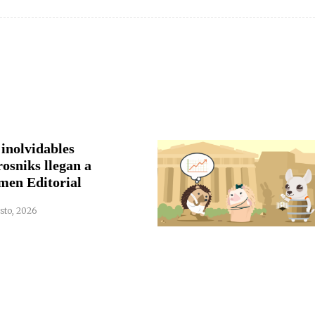
 inolvidables
rosniks llegan a
men Editorial
sto, 2026