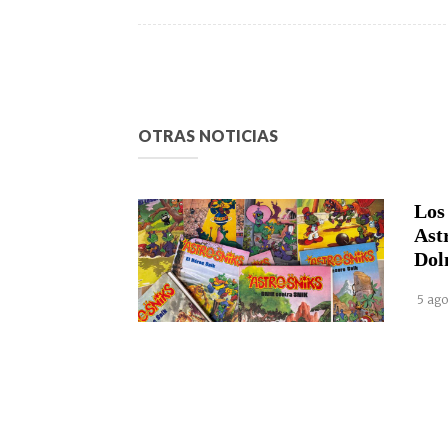
OTRAS NOTICIAS
Los
Ast
Dol
5 ago