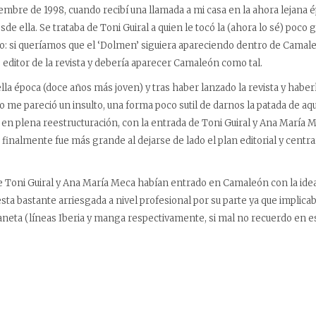
iembre de 1998, cuando recibí una llamada a mi casa en la ahora lejana 
de ella. Se trataba de Toni Guiral a quien le tocó la (ahora lo sé) poco g
: si queríamos que el ‘Dolmen’ siguiera apareciendo dentro de Camale
editor de la revista y debería aparecer Camaleón como tal.
la época (doce años más joven) y tras haber lanzado la revista y haber
lo me pareció un insulto, una forma poco sutil de darnos la patada de aq
 en plena reestructuración, con la entrada de Toni Guiral y Ana María 
 finalmente fue más grande al dejarse de lado el plan editorial y centr
 Toni Guiral y Ana María Meca habían entrado en Camaleón con la idea 
esta bastante arriesgada a nivel profesional por su parte ya que implica
aneta (líneas Iberia y manga respectivamente, si mal no recuerdo en 