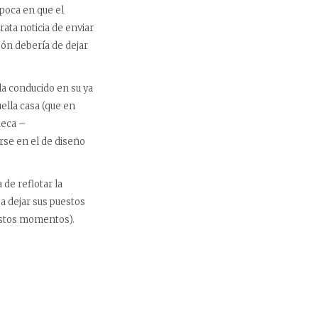
época en que el
rata noticia de enviar
ón debería de dejar
la conducido en su ya
uella casa (que en
Meca –
arse en el de diseño
de reflotar la
ba dejar sus puestos
estos momentos).