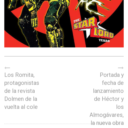
Los Romita,
Portada y
protagonistas
fecha de
de la revista
lanzamiento
Dolmen de la
de Héctor y
vuelta al cole
los
Almogávares,
la nueva obra