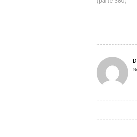
(parte 380)
D
No