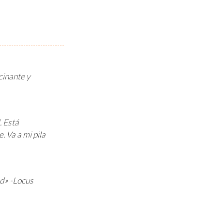
scinante y
. Está
 Va a mi pila
d» -Locus