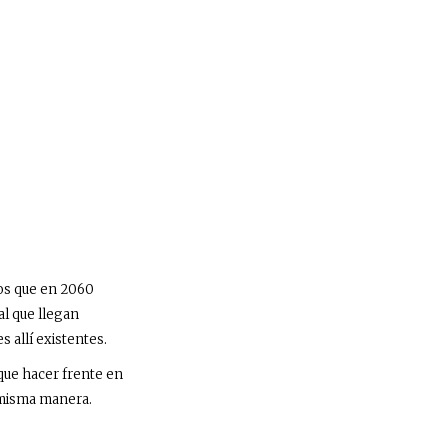
os que en 2060
al que llegan
s allí existentes.
 que hacer frente en
 misma manera.