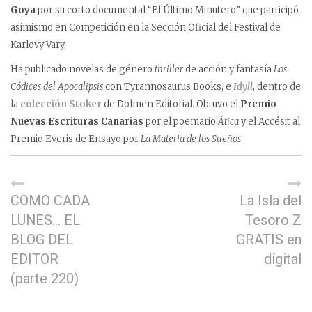
Goya
por su corto documental “El Último Minutero” que participó
asimismo en Competición en la Sección Oficial del Festival de
Karlovy Vary.
Ha publicado novelas de género
thriller
de acción y fantasía
Los
Códices del Apocalipsis
con Tyrannosaurus Books, e
Idyll
, dentro de
la
colección Stoker
de Dolmen Editorial. Obtuvo el
Premio
Nuevas Escrituras Canarias
por el poemario
Ática
y el Accésit al
Premio Everis de Ensayo por
La Materia de los Sueños
.
COMO CADA
La Isla del
LUNES… EL
Tesoro Z
BLOG DEL
GRATIS en
EDITOR
digital
(parte 220)