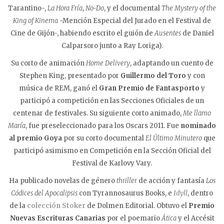
Tarantino-,
La Hora Fría
,
No-Do
, y el documental
The Mystery of the
King of Kinema
-Mención Especial del Jurado en el Festival de
Cine de Gijón-, habiendo escrito el guión de
Ausentes
de Daniel
Calparsoro junto a Ray Loriga).
Su corto de animación
Home Delivery
, adaptando un cuento de
Stephen King, presentado por
Guillermo del Toro
y con
música de REM, ganó el
Gran Premio de Fantasporto
y
participó a competición en las Secciones Oficiales de un
centenar de festivales. Su siguiente corto animado,
Me llamo
María
, fue preseleccionado para los Oscars 2011. Fue
nominado
al premio Goya
por su corto documental
El Último Minutero
que
participó asimismo en Competición en la Sección Oficial del
Festival de Karlovy Vary.
Ha publicado novelas de género
thriller
de acción y fantasía
Los
Códices del Apocalipsis
con Tyrannosaurus Books, e
Idyll
, dentro
de la
colección Stoker
de Dolmen Editorial. Obtuvo el
Premio
Nuevas Escrituras Canarias
por el poemario
Ática
y el Accésit