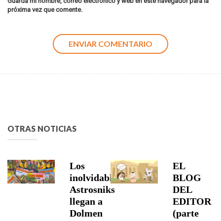
Guarda mi nombre, correo electrónico y web en este navegador para la
próxima vez que comente.
OTRAS NOTICIAS
Los
EL
inolvidables
BLOG
Astrosniks
DEL
llegan a
EDITOR
Dolmen
(parte