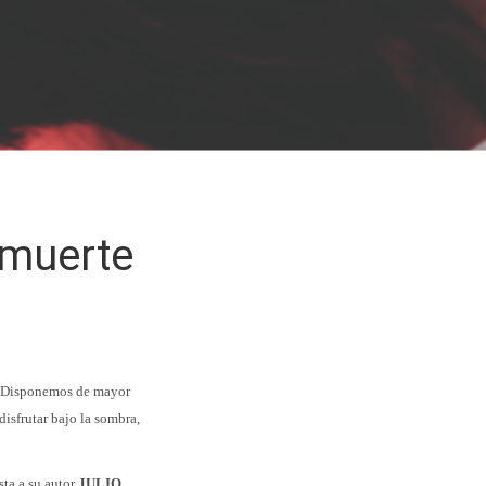
 muerte
. Disponemos de mayor
disfrutar bajo la sombra,
sta a su autor
JULIO