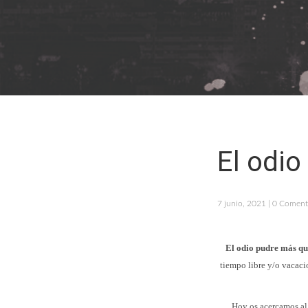
El odio
7 junio, 2021 | 0 Coment
El odio pudre más qu
tiempo libre y/o vacacio
Hoy os acercamos al 