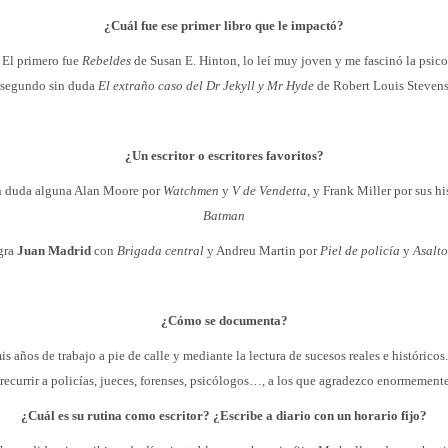
¿Cuál fue ese primer libro que le impactó?
 El primero fue
Rebeldes
de Susan E. Hinton, lo leí muy joven y me fascinó la psico
 segundo sin duda
El extraño caso del Dr Jekyll y Mr Hyde
de Robert Louis Steven
¿Un escritor o escritores favoritos?
in duda alguna Alan Moore por
Watchmen
y
V de Vendetta
, y Frank Miller por sus hi
Batman
gra
Juan Madrid
con
Brigada central
y Andreu Martin por
Piel de policía
y
Asalto
¿Cómo se documenta?
s años de trabajo a pie de calle y mediante la lectura de sucesos reales e históricos
recurrir a policías, jueces, forenses, psicólogos…, a los que agradezco enormement
¿Cuál es su rutina como escritor? ¿Escribe a diario con un horario fijo?