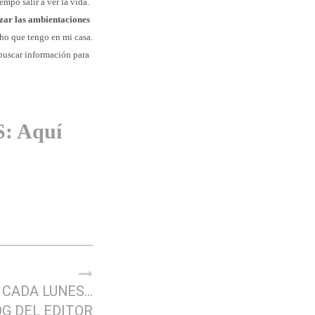
mpo salir a ver la vida.
izar las ambientaciones
cho que tengo en mi casa.
buscar información para
: Aquí
 CADA LUNES…
OG DEL EDITOR