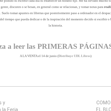
he podido ni escribir cada día ni establecer un horario fijo. Me ha llevado mucho tie
gente, discuten o se besan, en general como se relacionan, y tomar notas para
real
o
. Suelo tomar apuntes en libretas que posteriormente paso a ordenador en el despa
del tiempo que pueda dedicar o de la inspiración del momento decido si escribir o 
la historia.
za a leer las PRIMERAS PÁGINAS
A LA VENTA el 14 de junio (
Distribuye UDL Libros
)
s y
COMO
 la Feria
EL BL