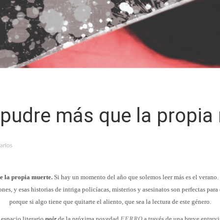
 pudre más que la propia
arios
e la propia muerte.
Si hay un momento del año que solemos leer más es el verano
nes, y esas historias de intriga policíacas, misterios y asesinatos son perfectas para 
porque si algo tiene que quitarte el aliento, que sea la lectura de este género.
espacio literario
noir
de la próxima novedad
FERRO
a través de una breve entrevi