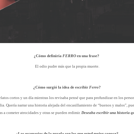
¿Cómo definiría
FERRO
en una frase?
El odio pudre más que la propia muerte.
¿Cómo surgió la idea de escribir
Ferro
?
atos cortos y un día mientras los revisaba pensé que para profundizar en los person
ia. Quería narrar una historia alejada del encasillamiento de “buenos y malos”, pu
s a cometer atrocidades y otras se pueden redimir.
Deseaba escribir una historia q
¿Los escenarios de la novela son los que usted mejor conoce?