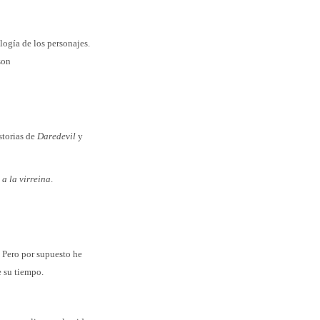
logía de los personajes.
son
storias de
Daredevil
y
 a la virreina
.
. Pero por supuesto he
e su tiempo.