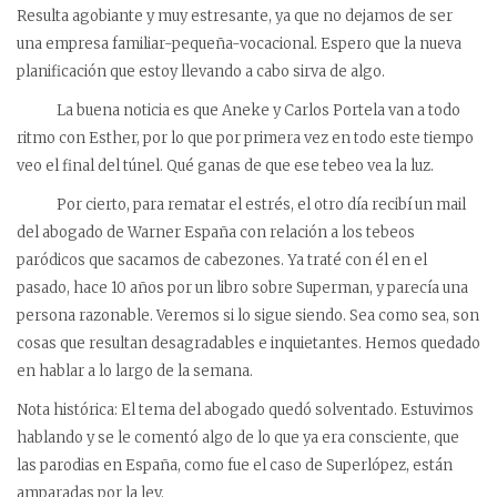
Resulta agobiante y muy estresante, ya que no dejamos de ser
una empresa familiar-pequeña-vocacional. Espero que la nueva
planificación que estoy llevando a cabo sirva de algo.
La buena noticia es que Aneke y Carlos Portela van a todo
ritmo con Esther, por lo que por primera vez en todo este tiempo
veo el final del túnel. Qué ganas de que ese tebeo vea la luz.
Por cierto, para rematar el estrés, el otro día recibí un mail
del abogado de Warner España con relación a los tebeos
paródicos que sacamos de cabezones. Ya traté con él en el
pasado, hace 10 años por un libro sobre Superman, y parecía una
persona razonable. Veremos si lo sigue siendo. Sea como sea, son
cosas que resultan desagradables e inquietantes. Hemos quedado
en hablar a lo largo de la semana.
Nota histórica: El tema del abogado quedó solventado. Estuvimos
hablando y se le comentó algo de lo que ya era consciente, que
las parodias en España, como fue el caso de Superlópez, están
amparadas por la ley.