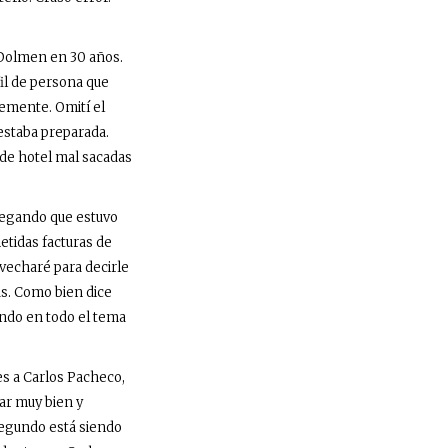
 Dolmen en 30 años.
fil de persona que
emente. Omití el
 estaba preparada.
de hotel mal sacadas
legando que estuvo
tidas facturas de
vecharé para decirle
as. Como bien dice
ando en todo el tema
 a Carlos Pacheco,
ar muy bien y
segundo está siendo