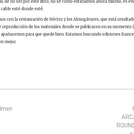
l, de no ser por este libro, no sé cómo estaríamos ahora mismo, es ev
 cable esté donde esté.
con la restauración de
Héctor y los Almogávares
, que está resulta
de reproducción de los materiales donde se publicaron en su momento (
as apañaremos para que quede bien. Estamos buscando ediciones frances
ron mejor.
lmen
ARC
ROUND 
c