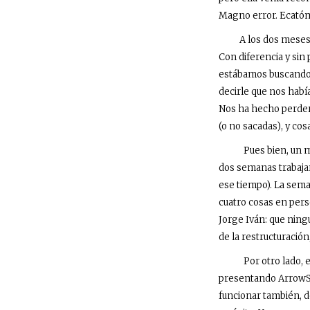
Magno error. Ecatóm
A los dos meses, la
Con diferencia y sin 
estábamos buscando, 
decirle que nos habí
Nos ha hecho perder
(o no sacadas), y co
Pues bien, un mes m
dos semanas trabajan
ese tiempo). La sema
cuatro cosas en perso
Jorge Iván: que ning
de la restructuración
Por otro lado, est
presentando
Arrow
funcionar también, 