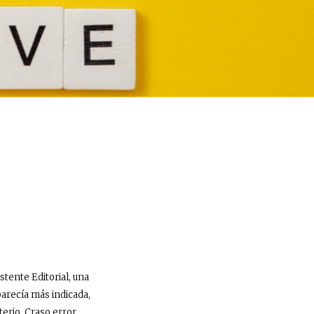
)
tente Editorial, una
parecía más indicada,
erio. Craso error.