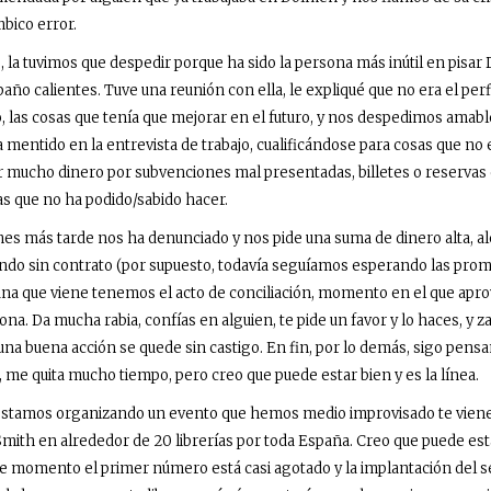
bico error.
 tuvimos que despedir porque ha sido la persona más inútil en pisar
paño calientes. Tuve una reunión con ella, le expliqué que no era el per
las cosas que tenía que mejorar en el futuro, y nos despedimos amabl
a mentido en la entrevista de trabajo, cualificándose para cosas que no
 mucho dinero por subvenciones mal presentadas, billetes o reservas 
sas que no ha podido/sabido hacer.
ás tarde nos ha denunciado y nos pide una suma de dinero alta, a
do sin contrato (por supuesto, todavía seguíamos esperando las prome
na que viene tenemos el acto de conciliación, momento en el que apro
na. Da mucha rabia, confías en alguien, te pide un favor y lo haces, y z
una buena acción se quede sin castigo. En fin, por lo demás, sigo pens
, me quita mucho tiempo, pero creo que puede estar bien y es la línea.
amos organizando un evento que hemos medio improvisado te vienes
Smith
en alrededor de 20 librerías por toda España. Creo que puede est
de momento el primer número está casi agotado y la implantación del 