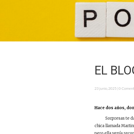
EL BLO
23 junio, 2025 | 0 Coment
Hace dos años, dom
Sorpresas te da la v
chica llamada Martin
pero ella venía reco