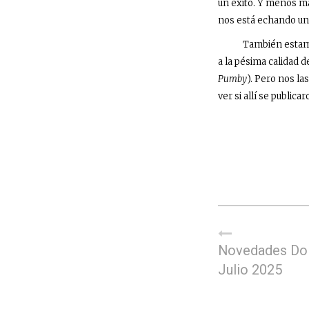
un éxito. Y menos ma
nos está echando un
También estamos 
a la pésima calidad 
Pumby
). Pero nos l
ver si allí se publica
Novedades Do
Julio 2025