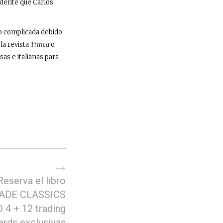
idente que Carlos
do complicada debido
la revista
Trinca
o
as e italianas para
Reserva el libro
ADE CLASSICS
4 + 12 trading
ards exclusivas