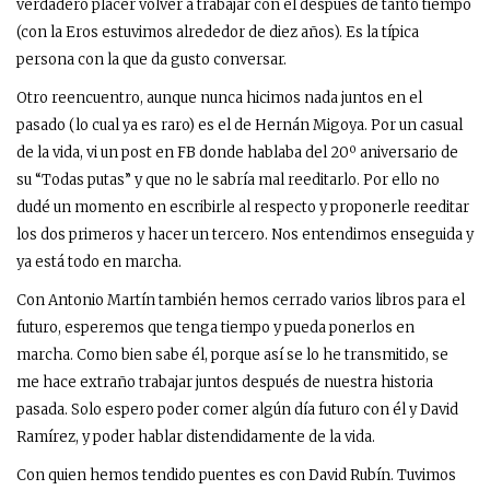
verdadero placer volver a trabajar con él después de tanto tiempo
(con la Eros estuvimos alrededor de diez años). Es la típica
persona con la que da gusto conversar.
Otro reencuentro, aunque nunca hicimos nada juntos en el
pasado (lo cual ya es raro) es el de Hernán Migoya. Por un casual
de la vida, vi un post en FB donde hablaba del 20º aniversario de
su “Todas putas” y que no le sabría mal reeditarlo. Por ello no
dudé un momento en escribirle al respecto y proponerle reeditar
los dos primeros y hacer un tercero. Nos entendimos enseguida y
ya está todo en marcha.
Con Antonio Martín también hemos cerrado varios libros para el
futuro, esperemos que tenga tiempo y pueda ponerlos en
marcha. Como bien sabe él, porque así se lo he transmitido, se
me hace extraño trabajar juntos después de nuestra historia
pasada. Solo espero poder comer algún día futuro con él y David
Ramírez, y poder hablar distendidamente de la vida.
Con quien hemos tendido puentes es con David Rubín. Tuvimos