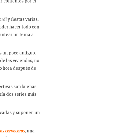
r contentos por el
ordi
y fiestas varias,
poder hacer todo con
lantear un tema a
un poco antiguo.
de las viviendas, no
do hora después de
ectivas son buenas.
ría dos series más
cadas y suponen un
os cerveceros
, una