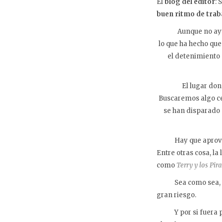
El
blog del editor
:
buen ritmo de trab
Aunque no ayuda 
lo que ha hecho qu
el detenimiento 
El lugar donde 
Buscaremos algo cer
se han disparado 
Hay que aprovech
Entre otras cosa, la
como
Terry y los Pir
Sea como sea, ya v
gran riesgo.
Y por si fuera poc