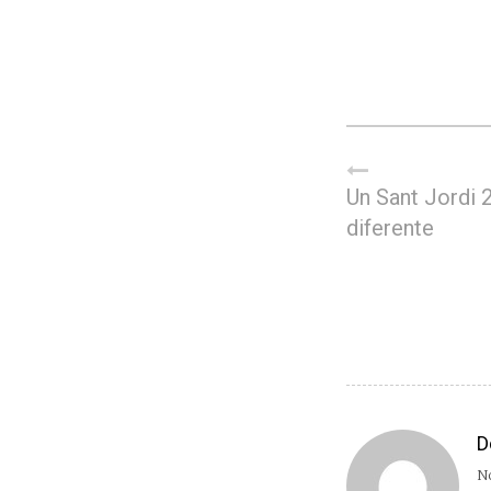
Un Sant Jordi 
diferente
D
No