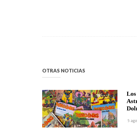
OTRAS NOTICIAS
Los
Ast
Dol
5 ago