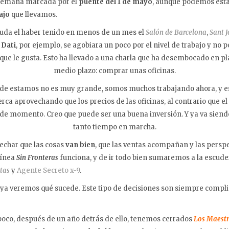
 Semana marcada por el
puente del 1 de mayo
, aunque podemos esta
ajo
que llevamos.
el haber tenido en menos de un mes el
Salón de Barcelona
,
Sant J
e
Dati
, por ejemplo, se agobiara un poco por el nivel de trabajo y no 
que le gusta. Esto ha llevado a una charla que ha desembocado en p
medio plazo: comprar unas oficinas.
estamos no es muy grande, somos muchos trabajando ahora, y es 
ca aprovechando que los precios de las oficinas, al contrario que el 
de momento. Creo que puede ser una buena inversión. Y ya va sien
tanto tiempo en marcha.
ar que las cosas
van bien
, que las ventas acompañan y las persp
 línea
Sin Fronteras
funciona, y de ir todo bien sumaremos a la escude
atas
y
Agente Secreto x-9
.
eremos qué sucede. Este tipo de decisiones son siempre compli
o, después de un año detrás de ello, tenemos cerrados
Los Maestr