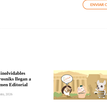
 inolvidables
rosniks llegan a
men Editorial
sto, 2026