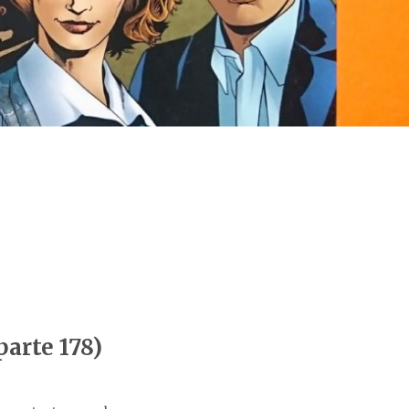
)
rte 178)