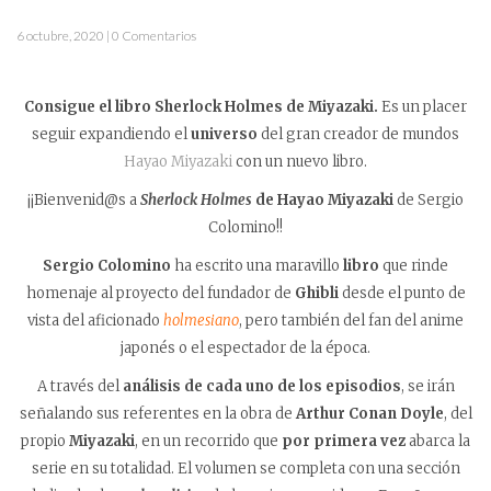
6 octubre, 2020 | 0 Comentarios
Consigue el libro Sherlock Holmes de Miyazaki.
Es un placer
seguir expandiendo el
universo
del gran creador de mundos
Hayao Miyazaki
con un nuevo libro.
¡¡Bienvenid@s a
Sherlock Holmes
de Hayao Miyazaki
de Sergio
Colomino!!
Sergio Colomino
ha escrito una maravillo
libro
que rinde
homenaje al proyecto del fundador de
Ghibli
desde el punto de
vista del aficionado
holmesiano
, pero también del fan del anime
japonés o el espectador de la época.
A través del
análisis de cada uno de los episodios
, se irán
señalando sus referentes en la obra de
Arthur Conan Doyle
, del
propio
Miyazaki
, en un recorrido que
por primera vez
abarca la
serie en su totalidad. El volumen se completa con una sección